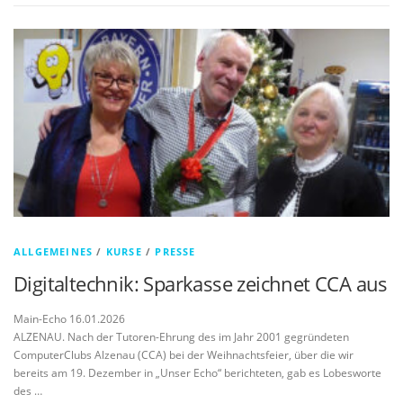
ALLGEMEINES
/
KURSE
/
PRESSE
Digitaltechnik: Sparkasse zeichnet CCA aus
Main-Echo 16.01.2026
ALZENAU. Nach der Tutoren-Ehrung des im Jahr 2001 gegründeten
ComputerClubs Alzenau (CCA) bei der Weihnachtsfeier, über die wir
bereits am 19. Dezember in „Unser Echo“ berichteten, gab es Lobesworte
des …