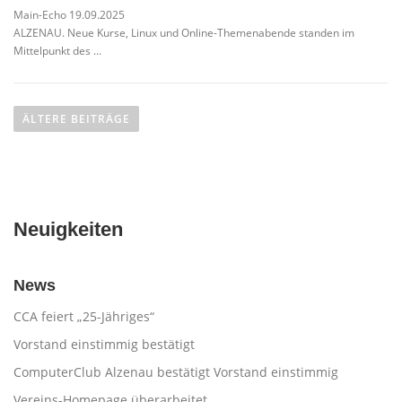
Main-Echo 19.09.2025
ALZENAU. Neue Kurse, Linux und Online-Themenabende standen im
Mittelpunkt des …
B
e
ÄLTERE BEITRÄGE
i
t
r
a
Neuigkeiten
g
s
n
News
a
CCA feiert „25-Jähriges“
v
Vorstand einstimmig bestätigt
i
g
ComputerClub Alzenau bestätigt Vorstand einstimmig
a
Vereins-Homepage überarbeitet