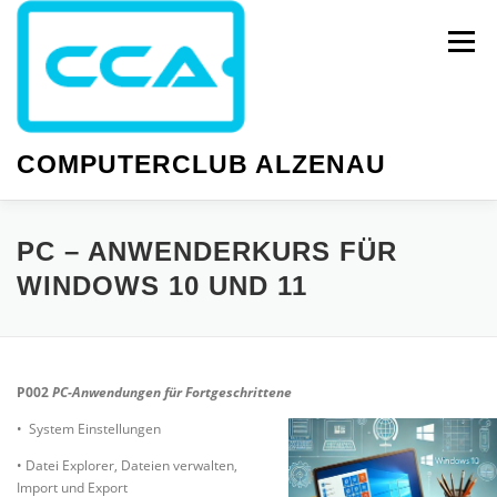
Zum
Inhalt
Menü
springen
COMPUTERCLUB ALZENAU
NEWS
PC-KURSE
SMARTPHONE-KURSE
PC – ANWENDERKURS FÜR
WINDOWS 10 UND 11
WISSEN
GESELLIGKEIT
TERMINE
P002
PC-Anwendungen für Fortgeschrittene
• System Einstellungen
• Datei Explorer, Dateien verwalten,
Import und Export