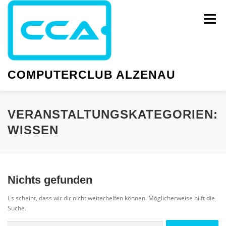
Zum
Inhalt
Menü
springen
COMPUTERCLUB ALZENAU
NEWS
PC-KURSE
SMARTPHONE-KURSE
VERANSTALTUNGSKATEGORIEN:
WISSEN
WISSEN
GESELLIGKEIT
TERMINE
Nichts gefunden
Es scheint, dass wir dir nicht weiterhelfen können. Möglicherweise hilft die
Suche.
Suche