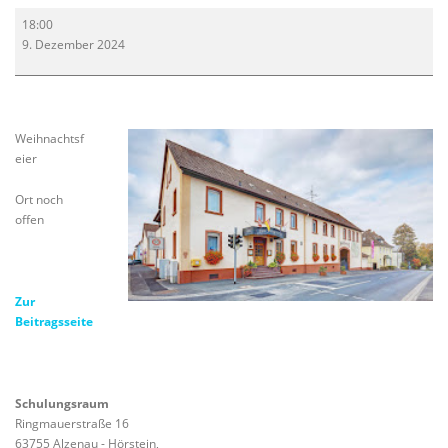
Weihnachtsfeier
18:00
9. Dezember 2024
Weihnachtsf
eier
Ort noch
offen
Zur
Beitragsseite
Schulungsraum
Ringmauerstraße 16
63755 Alzenau - Hörstein
,