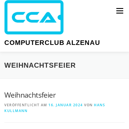
Zum
Inhalt
Menü
springen
COMPUTERCLUB ALZENAU
NEWS
PC-KURSE
SMARTPHONE-KURSE
WEIHNACHTSFEIER
WISSEN
GESELLIGKEIT
TERMINE
Weihnachtsfeier
VERÖFFENTLICHT AM
16. JANUAR 2024
VON
HANS
KULLMANN