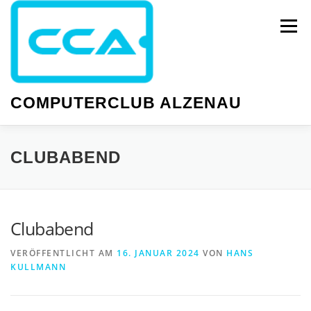
Zum
Inhalt
Menü
springen
COMPUTERCLUB ALZENAU
NEWS
PC-KURSE
SMARTPHONE-KURSE
CLUBABEND
WISSEN
GESELLIGKEIT
TERMINE
Clubabend
VERÖFFENTLICHT AM
16. JANUAR 2024
VON
HANS
KULLMANN