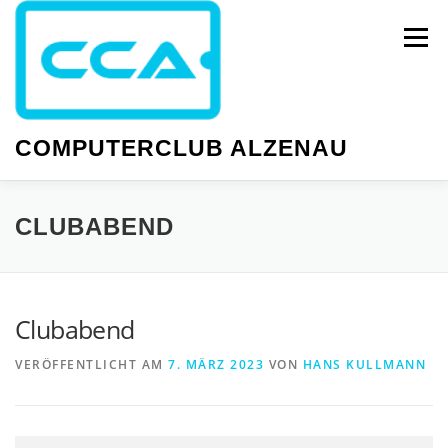
Zum
Inhalt
Menü
springen
COMPUTERCLUB ALZENAU
NEWS
PC-KURSE
SMARTPHONE-KURSE
CLUBABEND
WISSEN
GESELLIGKEIT
TERMINE
Clubabend
VERÖFFENTLICHT AM
7. MÄRZ 2023
VON
HANS KULLMANN
Clubabend