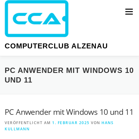
Zum
Inhalt
Menü
springen
COMPUTERCLUB ALZENAU
NEWS
PC-KURSE
SMARTPHONE-KURSE
PC ANWENDER MIT WINDOWS 10
UND 11
WISSEN
GESELLIGKEIT
TERMINE
PC Anwender mit Windows 10 und 11
VERÖFFENTLICHT AM
1. FEBRUAR 2025
VON
HANS
KULLMANN