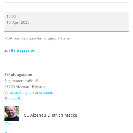
PC
15:00
Anwender
10. April 2025
mit
Windows
10
PC-Anwendeungen für Fortgeschrittene
und
11
zur
Beitragsseite
Schulungsraum
Ringmauerstraße 16
63755 Alzenau - Hörstein
,
Veranstaltungsort anschauen
Schulungsraum
Karte
CC Alzenau
Dietrich Mecke
iCal