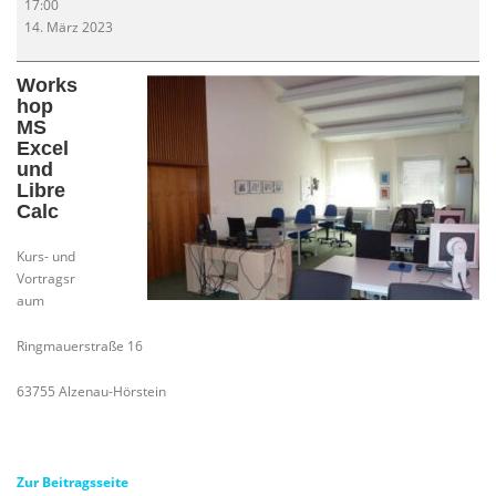
17:00
MS
14. März 2023
Excel
Works
hop
MS
Excel
und
Libre
Calc
Kurs- und
Vortragsr
aum
Ringmauerstraße 16
63755 Alzenau-Hörstein
Zur Beitragsseite