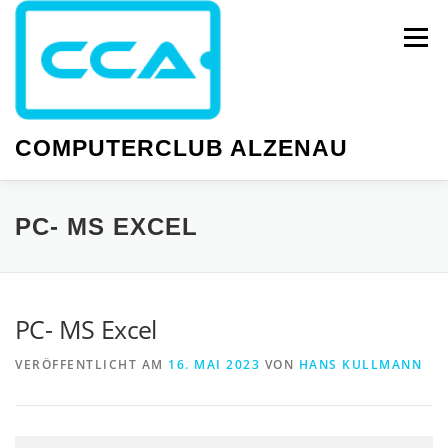
Zum
Inhalt
Menü
springen
COMPUTERCLUB ALZENAU
NEWS
PC-KURSE
SMARTPHONE-KURSE
PC- MS EXCEL
WISSEN
GESELLIGKEIT
TERMINE
PC- MS Excel
VERÖFFENTLICHT AM
16. MAI 2023
VON
HANS KULLMANN
PC-