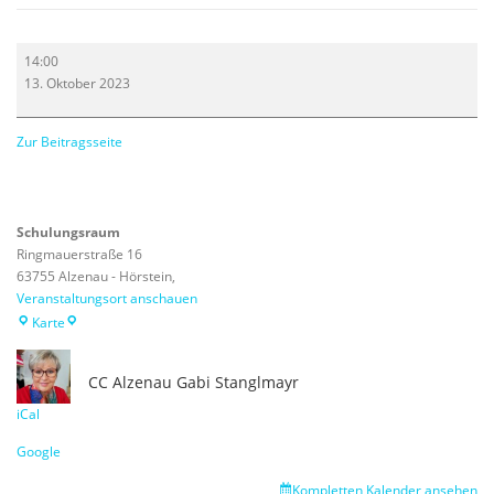
S001
14:00
Smartphone
13. Oktober 2023
(Android)
Gruppe
1
Zur Beitragsseite
Schulungsraum
Ringmauerstraße 16
63755 Alzenau - Hörstein
,
Veranstaltungsort anschauen
Schulungsraum
Karte
CC Alzenau
Gabi Stanglmayr
iCal
Google
Kompletten Kalender ansehen