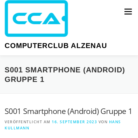
Zum
Inhalt
Menü
springen
COMPUTERCLUB ALZENAU
NEWS
PC-KURSE
SMARTPHONE-KURSE
S001 SMARTPHONE (ANDROID)
GRUPPE 1
WISSEN
GESELLIGKEIT
TERMINE
S001 Smartphone (Android) Gruppe 1
VERÖFFENTLICHT AM
16. SEPTEMBER 2023
VON
HANS
KULLMANN