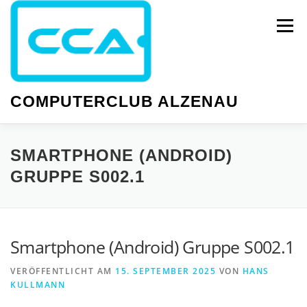
Zum
Inhalt
Menü
springen
COMPUTERCLUB ALZENAU
NEWS
PC-KURSE
SMARTPHONE-KURSE
SMARTPHONE (ANDROID)
GRUPPE S002.1
WISSEN
GESELLIGKEIT
TERMINE
Smartphone (Android) Gruppe S002.1
VERÖFFENTLICHT AM
15. SEPTEMBER 2025
VON
HANS
KULLMANN