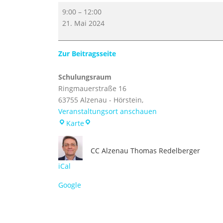
W
9:00
–
12:00
016
21. Mai 2024
Online
Banking
und
Zur Beitragsseite
mobiles
Bezahlen
Schulungsraum
Ringmauerstraße 16
63755 Alzenau - Hörstein
,
Veranstaltungsort anschauen
Schulungsraum
Karte
CC Alzenau
Thomas Redelberger
iCal
Google