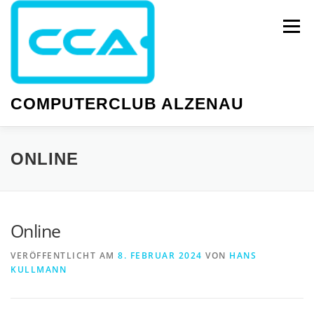
Zum
Inhalt
Menü
springen
COMPUTERCLUB ALZENAU
NEWS
PC-KURSE
SMARTPHONE-KURSE
ONLINE
WISSEN
GESELLIGKEIT
TERMINE
Online
VERÖFFENTLICHT AM
8. FEBRUAR 2024
VON
HANS
KULLMANN