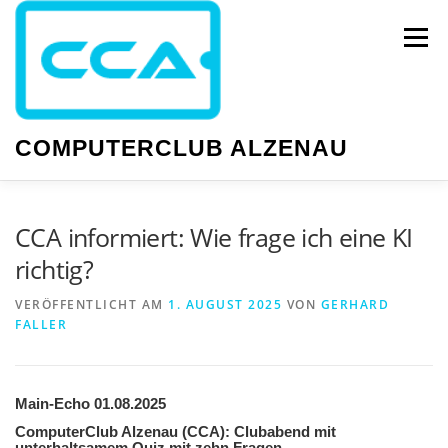
Zum
Inhalt
Menü
springen
COMPUTERCLUB ALZENAU
NEWS
PC-KURSE
SMARTPHONE-KURSE
CCA informiert: Wie frage ich eine KI
richtig?
WISSEN
GESELLIGKEIT
TERMINE
VERÖFFENTLICHT AM
1. AUGUST 2025
VON
GERHARD
FALLER
Main-Echo 01.08.2025
ComputerClub Alzenau (CCA): Clubabend mit