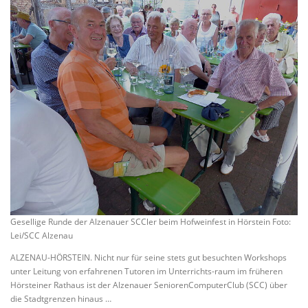
Gesellige Runde der Alzenauer SCCler beim Hofweinfest in Hörstein Foto:
Lei/SCC Alzenau
ALZENAU-HÖRSTEIN. Nicht nur für seine stets gut besuchten Workshops
unter Leitung von erfahrenen Tutoren im Unterrichts-raum im früheren
Hörsteiner Rathaus ist der Alzenauer SeniorenComputerClub (SCC) über
die Stadtgrenzen hinaus …