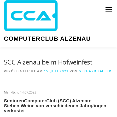
Zum
Inhalt
Menü
springen
COMPUTERCLUB ALZENAU
NEWS
PC-KURSE
SMARTPHONE-KURSE
SCC Alzenau beim Hofweinfest
VERÖFFENTLICHT AM
15. JULI 2023
VON
GERHARD FALLER
WISSEN
GESELLIGKEIT
TERMINE
Main-Echo 14.07.2023
SeniorenComputerClub (SCC) Alzenau:
Sieben Weine von verschiedenen Jahrgängen
verkostet