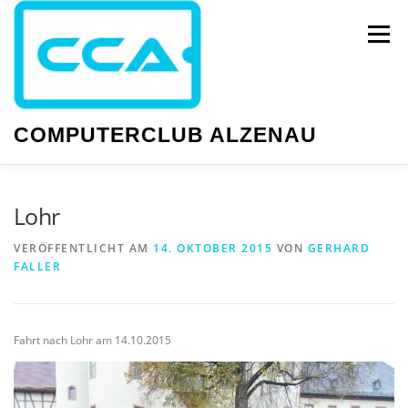
Zum
Inhalt
Menü
springen
COMPUTERCLUB ALZENAU
NEWS
PC-KURSE
SMARTPHONE-KURSE
Lohr
VERÖFFENTLICHT AM
14. OKTOBER 2015
VON
GERHARD
FALLER
WISSEN
GESELLIGKEIT
TERMINE
Fahrt nach Lohr am 14.10.2015