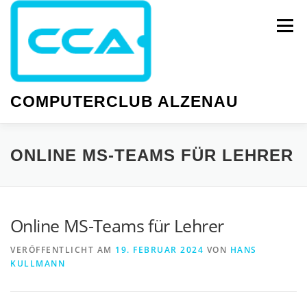
Zum
Inhalt
Menü
springen
COMPUTERCLUB ALZENAU
NEWS
PC-KURSE
SMARTPHONE-KURSE
ONLINE MS-TEAMS FÜR LEHRER
WISSEN
GESELLIGKEIT
TERMINE
Online MS-Teams für Lehrer
VERÖFFENTLICHT AM
19. FEBRUAR 2024
VON
HANS
KULLMANN