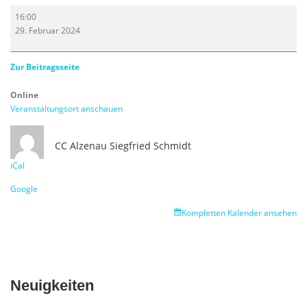
Online
16:00
MS-
29. Februar 2024
Teams
für
Lehrer
Zur Beitragsseite
Online
Veranstaltungsort anschauen
CC Alzenau
Siegfried Schmidt
iCal
Google
Kompletten Kalender ansehen
Neuigkeiten